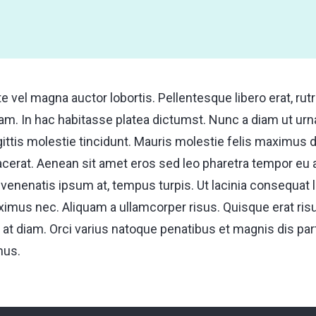
te vel magna auctor lobortis. Pellentesque libero erat, rut
uam. In hac habitasse platea dictumst. Nunc a diam ut u
ttis molestie tincidunt. Mauris molestie felis maximus d
cerat. Aenean sit amet eros sed leo pharetra tempor eu 
enenatis ipsum at, tempus turpis. Ut lacinia consequat 
ximus nec. Aliquam a ullamcorper risus. Quisque erat risu
tis at diam. Orci varius natoque penatibus et magnis dis pa
mus.