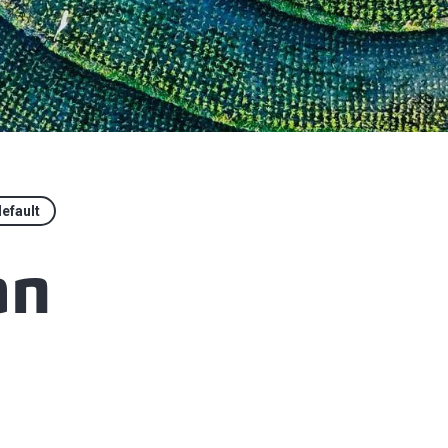
efault
an