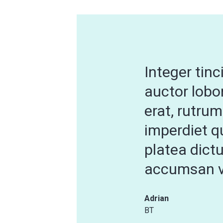
Integer tin
auctor lobor
erat, rutrum
imperdiet q
platea dict
accumsan v
Adrian
BT