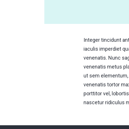
Integer tincidunt an
iaculis imperdiet q
venenatis. Nunc sagi
venenatis metus pla
ut sem elementum, v
venenatis tortor ma
porttitor vel, lobor
nascetur ridiculus 