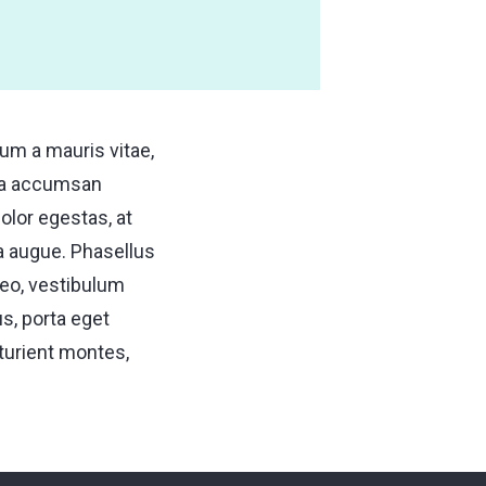
rum a mauris vitae,
rna accumsan
olor egestas, at
a augue. Phasellus
leo, vestibulum
s, porta eget
rturient montes,