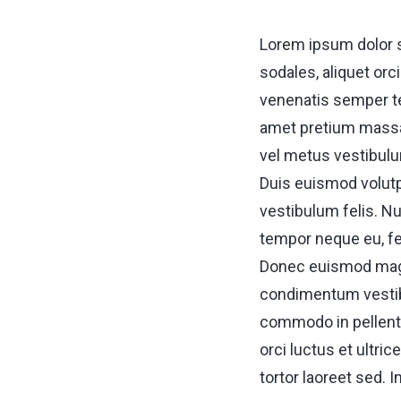
Lorem ipsum dolor si
sodales, aliquet orc
venenatis semper te
amet pretium massa
vel metus vestibulu
Duis euismod volutp
vestibulum felis. Nu
tempor neque eu, fe
Donec euismod magna
condimentum vestibu
commodo in pellent
orci luctus et ultri
tortor laoreet sed. I