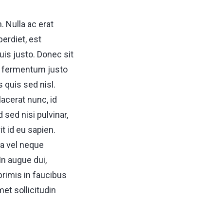
 Nulla ac erat
perdiet, est
is justo. Donec sit
t fermentum justo
 quis sed nisl.
acerat nunc, id
 sed nisi pulvinar,
 id eu sapien.
a vel neque
n augue dui,
rimis in faucibus
et sollicitudin