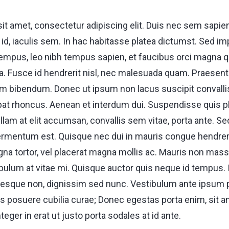
t amet, consectetur adipiscing elit. Duis nec sem sapien.
i id, iaculis sem. In hac habitasse platea dictumst. Sed im
mpus, leo nibh tempus sapien, et faucibus orci magna qu
. Fusce id hendrerit nisl, nec malesuada quam. Praesen
m bibendum. Donec ut ipsum non lacus suscipit convallis
at rhoncus. Aenean et interdum dui. Suspendisse quis pl
llam at elit accumsan, convallis sem vitae, porta ante. Sed
rmentum est. Quisque nec dui in mauris congue hendrerit
 tortor, vel placerat magna mollis ac. Mauris non mass
lum at vitae mi. Quisque auctor quis neque id tempus. I
esque non, dignissim sed nunc. Vestibulum ante ipsum p
ces posuere cubilia curae; Donec egestas porta enim, sit am
nteger in erat ut justo porta sodales at id ante.